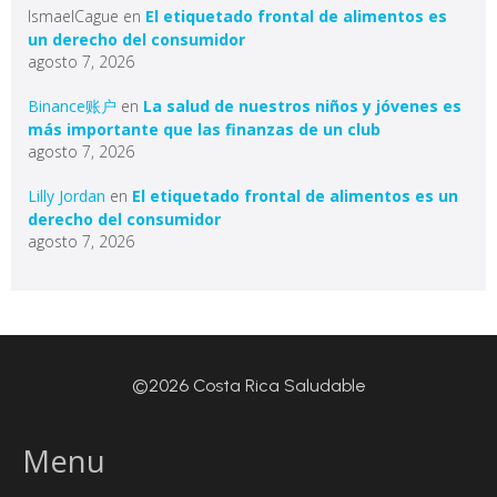
IsmaelCague
en
El etiquetado frontal de alimentos es
un derecho del consumidor
agosto 7, 2026
Binance账户
en
La salud de nuestros niños y jóvenes es
más importante que las finanzas de un club
agosto 7, 2026
Lilly Jordan
en
El etiquetado frontal de alimentos es un
derecho del consumidor
agosto 7, 2026
©2026 Costa Rica Saludable
Menu