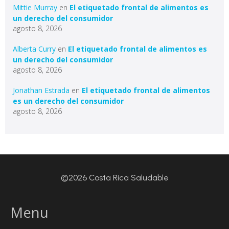
Mittie Murray
en
El etiquetado frontal de alimentos es
un derecho del consumidor
agosto 8, 2026
Alberta Curry
en
El etiquetado frontal de alimentos es
un derecho del consumidor
agosto 8, 2026
Jonathan Estrada
en
El etiquetado frontal de alimentos
es un derecho del consumidor
agosto 8, 2026
©2026 Costa Rica Saludable
Menu