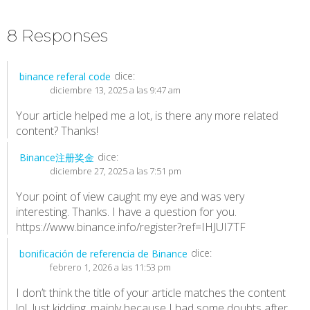
8 Responses
dice:
binance referal code
diciembre 13, 2025 a las 9:47 am
Your article helped me a lot, is there any more related
content? Thanks!
dice:
Binance注册奖金
diciembre 27, 2025 a las 7:51 pm
Your point of view caught my eye and was very
interesting. Thanks. I have a question for you.
https://www.binance.info/register?ref=IHJUI7TF
dice:
bonificación de referencia de Binance
febrero 1, 2026 a las 11:53 pm
I don’t think the title of your article matches the content
lol. Just kidding, mainly because I had some doubts after