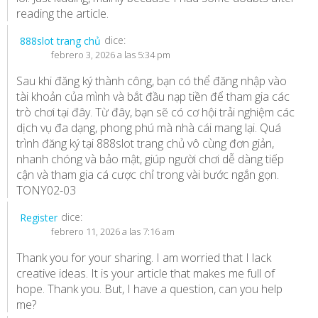
reading the article.
dice:
888slot trang chủ
febrero 3, 2026 a las 5:34 pm
Sau khi đăng ký thành công, bạn có thể đăng nhập vào
tài khoản của mình và bắt đầu nạp tiền để tham gia các
trò chơi tại đây. Từ đây, bạn sẽ có cơ hội trải nghiệm các
dịch vụ đa dạng, phong phú mà nhà cái mang lại. Quá
trình đăng ký tại
888slot trang chủ
vô cùng đơn giản,
nhanh chóng và bảo mật, giúp người chơi dễ dàng tiếp
cận và tham gia cá cược chỉ trong vài bước ngắn gọn.
TONY02-03
dice:
Register
febrero 11, 2026 a las 7:16 am
Thank you for your sharing. I am worried that I lack
creative ideas. It is your article that makes me full of
hope. Thank you. But, I have a question, can you help
me?