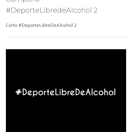
#DeporteLibredeAlcohol 2
Corto #DeporteLibreDeAlcohol 2